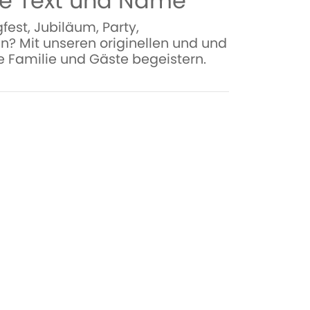
wie Text und Name
est, Jubiläum, Party,
en? Mit unseren originellen und und
re Familie und Gäste begeistern.