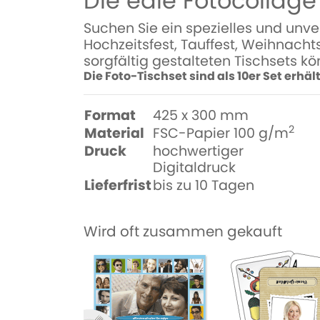
Die edle Fotocollage
Suchen Sie ein spezielles und unve
Hochzeitsfest, Tauffest, Weihnacht
sorgfältig gestalteten Tischsets kö
Die Foto-Tischset sind als 10er Set erhält
Format
425 x 300 mm
2
Material
FSC-Papier 100 g/m
Druck
hochwertiger
Digitaldruck
Lieferfrist
bis zu 10 Tagen
Wird oft zusammen gekauft