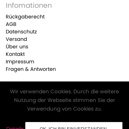
Infomationen
Rückgaberecht
AGB
Datenschutz
Versand
Über uns
Kontakt
Impressum
Fragen & Antworten
Zahlungsmöglichkeiten
Wir verwenden Cookies. Durch die weitere
Nutzung der Webseite stimmen Sie der
Verwendung von Cookies zu.
Alle Preise inkl. Mwst. und zzgl.
Versandkosten
.
Details