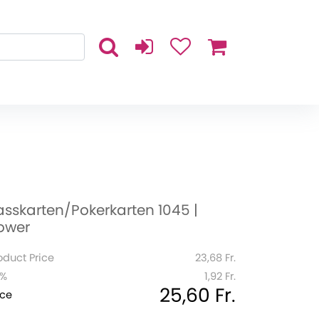
asskarten/Pokerkarten 1045 |
ower
oduct Price
23,68 Fr.
1%
1,92 Fr.
25,60 Fr.
ice