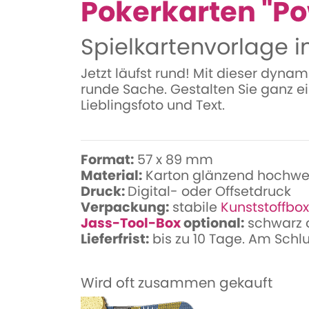
Pokerkarten "P
Spielkartenvorlage 
Jetzt läufst rund! Mit dieser dyna
runde Sache. Gestalten Sie ganz e
Lieblingsfoto und Text.
Format:
57 x 89 mm
Material:
Karton glänzend hochwe
Druck:
Digital- oder Offsetdruck
Verpackung:
stabile
Kunststoffbox
Jass-Tool-Box
optional:
schwarz od
Lieferfrist:
bis zu 10 Tage. Am Schl
Wird oft zusammen gekauft