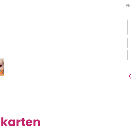
Pl
skarten