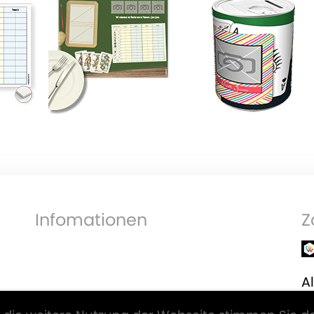
Infomationen
Z
Al
V