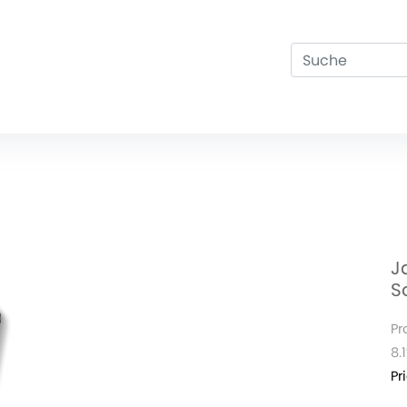
J
S
Pr
8.
Pr