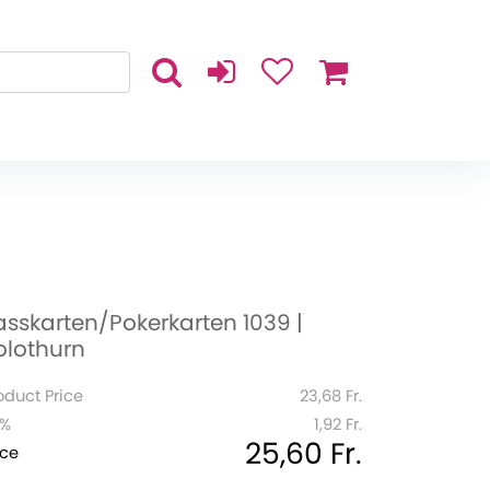
asskarten/Pokerkarten 1039 |
olothurn
oduct Price
23,68 Fr.
1%
1,92 Fr.
25,60 Fr.
ice