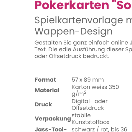
Pokerkarten "So
Spielkartenvorlage m
Wappen-Design
Gestalten Sie ganz einfach online
Text. Die edle Ausführung dieser S
oder Offsetdruck bedruckt.
Format
57 x 89 mm
Karton weiss 350
Material
2
g/m
Digital- oder
Druck
Offsetdruck
stabile
Verpackung
Kunststoffbox
Jass-Tool-
schwarz / rot, bis 36