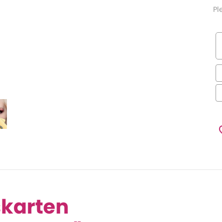
Pl
skarten