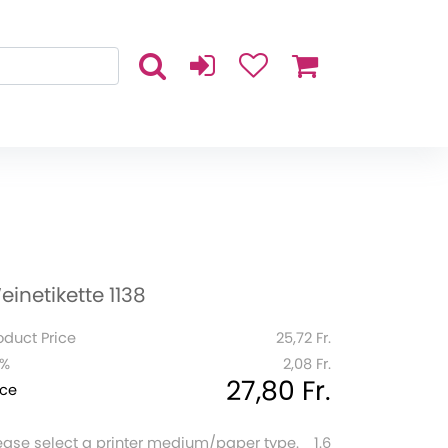
einetikette 1138
oduct Price
25,72 Fr.
1%
2,08 Fr.
27,80 Fr.
ice
ease select a printer medium/paper type.
1.6