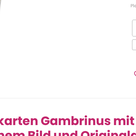
Pl
karten Gambrinus mit
hem Bild und Original