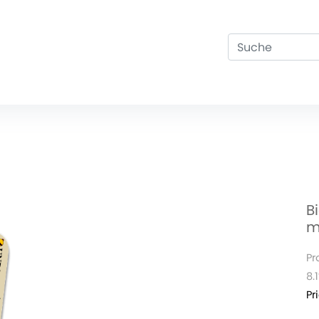
B
m
Pr
8.
Pr