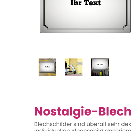
Nostalgie-Blech
Blechschilder sind überall sehr d
individuellen Blechschild dekorieren