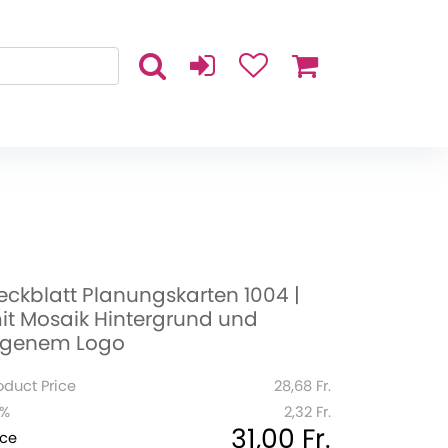
eckblatt Planungskarten 1004 |
it Mosaik Hintergrund und
igenem Logo
oduct Price
28,68 Fr.
1%
2,32 Fr.
31,00 Fr.
ice