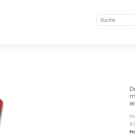
D
m
e
Pr
8.
Pr