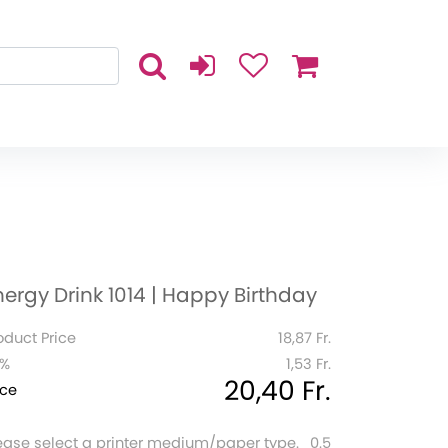
nergy Drink 1014 | Happy Birthday
oduct Price
18,87 Fr.
1%
1,53 Fr.
20,40 Fr.
ice
ease select a printer medium/paper type.
0.5