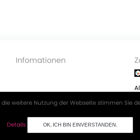
Infomationen
Z
Al
V
 die weitere Nutzung der Webseite stimmen Sie d
Details
OK, ICH BIN EINVERSTANDEN.