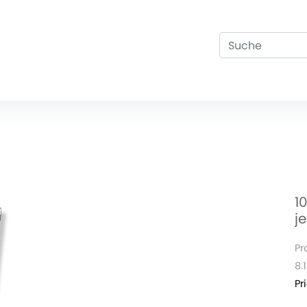
1
j
Pr
8.
Pr