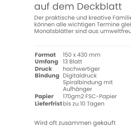
auf dem Deckblatt
Der praktische und kreative Famili
können alle wichtigen Termine gle
Monatsblätter sind aus umweltfre
Format
150 x 430 mm
Umfang
13 Blatt
Druck
hochwertiger
Bindung
Digitaldruck
Spiralbindung mit
Aufhänger
Papier
170gm2 FSC-Papier
Lieferfrist
bis zu 10 Tagen
Wird oft zusammen gekauft