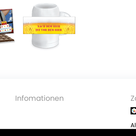
Infomationen
Z
Al
V