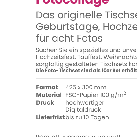
Das originelle Tischs
Geburtstage, Hochze
für acht Fotos
Suchen Sie ein spezielles und unve
Hochzeitsfest, Tauffest, Weihnacht
sorgfältig gestalteten Tischsets kö
Die Foto-Tischset sind als 10er Set erhält
Format
425 x 300 mm
2
Material
FSC-Papier 100 g/m
Druck
hochwertiger
Digitaldruck
Lieferfrist
bis zu 10 Tagen