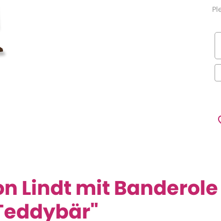
Pl
n Lindt mit Banderole
 Teddybär"