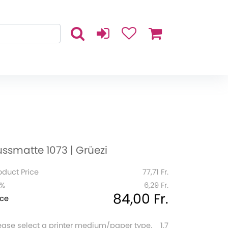
ussmatte 1073 | Grüezi
oduct Price
77,71 Fr.
1%
6,29 Fr.
84,00 Fr.
ice
ease select a printer medium/paper type.
1.7