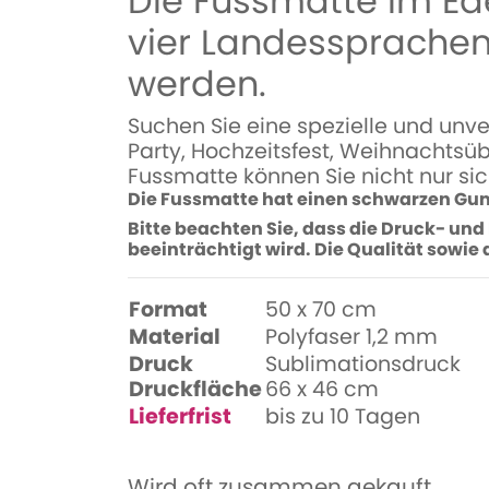
Die Fussmatte im Ed
vier Landessprachen
werden.
Suchen Sie eine spezielle und unv
Party, Hochzeitsfest, Weihnachtsüb
Fussmatte können Sie nicht nur sic
Die Fussmatte hat einen schwarzen Gu
Bitte beachten Sie, dass die Druck- und
beeinträchtigt wird. Die Qualität sowie
Format
50 x 70 cm
Material
Polyfaser 1,2 mm
Druck
Sublimationsdruck
Druckfläche
66 x 46 cm
Lieferfrist
bis zu 10 Tagen
Wird oft zusammen gekauft