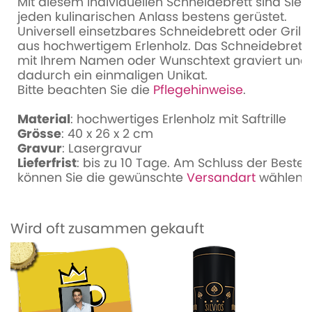
Mit diesem individuellen Schneidebrett sind Sie f
jeden kulinarischen Anlass bestens gerüstet.
Universell einsetzbares Schneidebrett oder Grillb
aus hochwertigem Erlenholz. Das Schneidebrett 
mit Ihrem Namen oder Wunschtext graviert und
dadurch ein einmaligen Unikat.
Bitte beachten Sie die
Pflegehinweise
.
Material
: hochwertiges Erlenholz mit Saftrille
Grösse
: 40 x 26 x 2 cm
Gravur
: Lasergravur
Lieferfrist
: bis zu 10 Tage. Am Schluss der Bestel
können Sie die gewünschte
Versandart
wählen
Wird oft zusammen gekauft