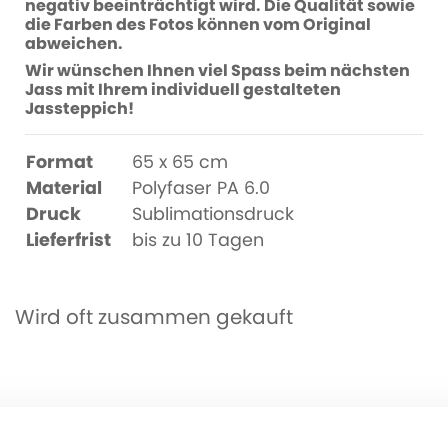
negativ beeinträchtigt wird. Die Qualität sowie
die Farben des Fotos können vom Original
abweichen.
Wir wünschen Ihnen viel Spass beim nächsten
Jass mit Ihrem individuell gestalteten
Jassteppich!
Format
65 x 65 cm
Material
Polyfaser PA 6.0
Druck
Sublimationsdruck
Lieferfrist
bis zu 10 Tagen
Wird oft zusammen gekauft