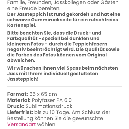
Familie, Freunden, Jasskollegen oder Gästen
eine Freude bereiten.
Der Jassteppich ist rund gekordelt und hat eine
schwarze Gummirückseite für ein rutschfreies
Kartenspiel.
Bitte beachten Sie, dass die Druck- und
Farbqualität - speziell bei dunklen und
kleineren Fotos - durch die Teppichfasern
negativ beeinträchtigt wird. Die Qualität sowie
die Farben des Fotos können vom Original
abweichen.
Wir wünschen Ihnen viel Spass beim nächsten
Jass mit Ihrem individuell gestalteten
Jassteppich!
Format:
65 x 65 cm
Material:
Polyfaser PA 6.0
Druck:
Sublimationsdruck
Lieferfrist:
bis zu 10 Tage. Am Schluss der
Bestellung können Sie die gewünschte
Versandart
wählen