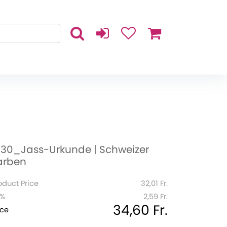
030_Jass-Urkunde | Schweizer
arben
oduct Price
32,01 Fr.
1%
2,59 Fr.
34,60 Fr.
ice