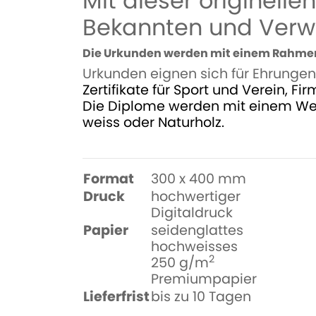
Mit dieser originell
Bekannten und Verwan
Die Urkunden werden mit einem Rahmen
Urkunden eignen sich für Ehrungen 
Zertifikate
für
Sport und Verein, Fir
Die Diplome werden mit einem Wec
weiss oder Naturholz.
Format
300 x 400 mm
Druck
hochwertiger
Digitaldruck
Papier
seidenglattes
hochweisses
2
250 g/m
Premiumpapier
Lieferfrist
bis zu 10 Tagen