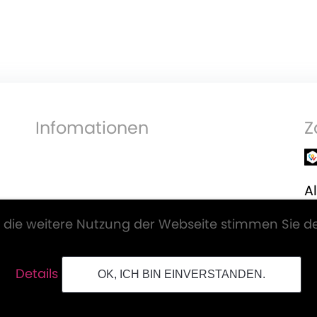
Infomationen
Z
Al
V
 die weitere Nutzung der Webseite stimmen Sie d
Details
OK, ICH BIN EINVERSTANDEN.
© Digitprint GmbH. Alle Rechte vorbehalten.