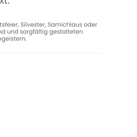
t.
feier, Silvester, Samichlaus oder
nd und sorgfältig gestalteten
egeistern.