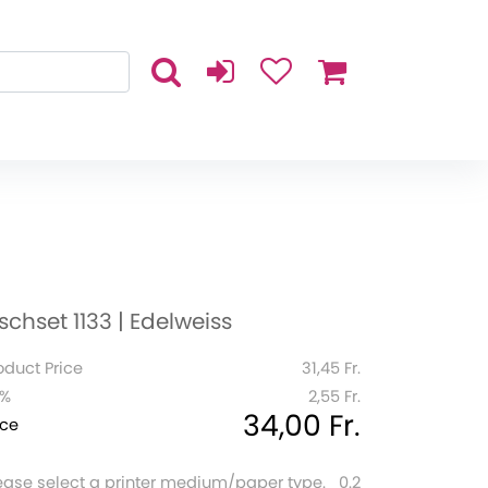
ischset 1133 | Edelweiss
oduct Price
31,45 Fr.
1%
2,55 Fr.
34,00 Fr.
ice
ease select a printer medium/paper type.
0.2