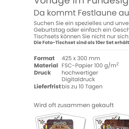
Vorlage im Fundesign
Da kommt Festlaune auf.
Suchen Sie ein spezielles und unve
Geburtstag oder einfach ein Gesche
Tischsets können Sie nicht nur sic
Die Foto-Tischset sind als 10er Set erhält
Format
425 x 300 mm
2
Material
FSC-Papier 100 g/m
Druck
hochwertiger
Digitaldruck
Lieferfrist
bis zu 10 Tagen
Wird oft zusammen gekauft