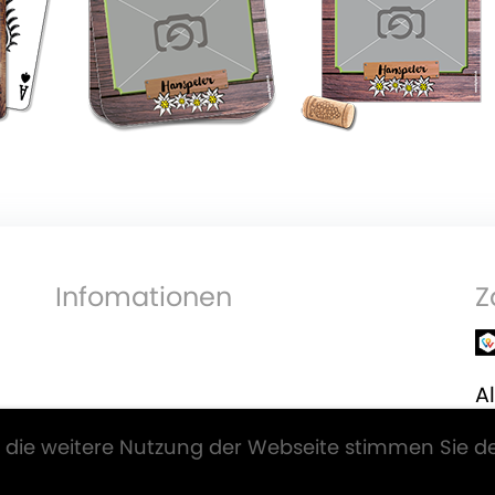
Infomationen
Z
Al
V
 die weitere Nutzung der Webseite stimmen Sie d