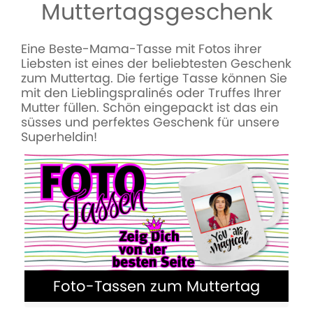
Muttertagsgeschenk
Eine Beste-Mama-Tasse mit Fotos ihrer
Eine ideale Geschenkidee zum
Liebsten ist eines der beliebtesten Geschenk
Muttertag: Foto-Memory mit eigenen
zum Muttertag. Die fertige Tasse können Sie
Bildern - der Denkspass für die ganze
mit den Lieblingspralinés oder Truffes Ihrer
Familie
Mutter füllen. Schön eingepackt ist das ein
süsses und perfektes Geschenk für unsere
Superheldin!
MEHR ERFAHREN
Foto-Tassen zum Muttertag