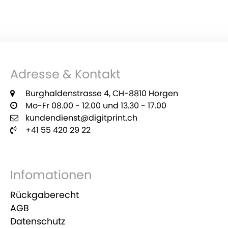
Eine tolle Geschenkidee - Foto-Tassen
zum Muttertag selber gestalten. Laden
Sie Ihre Fotos hoch und ergänzen die
Adresse & Kontakt
Foto-Tasse mit Ihrem Text.
Burghaldenstrasse 4, CH-8810 Horgen
Mo-Fr 08.00 - 12.00 und 13.30 - 17.00
MEHR ERFAHREN
kundendienst@digitprint.ch
+41 55 420 29 22
Infomationen
Rückgaberecht
AGB
Datenschutz