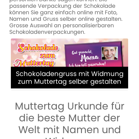
passende Verpackung der Schokolade
können Sie ganz einfach online mit Foto,
Namen und Gruss selber online gestalten.
Grosse Auswahl an personalisierbaren
Schokoladenverpackungen.
Schokoladengruss mit Widmung
zum Muttertag selber gestalten
Muttertag Urkunde für
die beste Mutter der
Schokoladengruss mit eigenem Foto
Welt mit Namen und
und Widmung zum Muttertag online
gestalten und bestellen