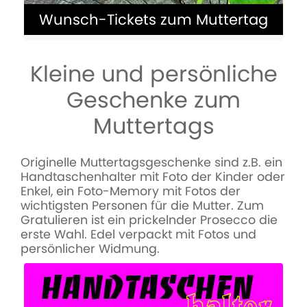
Wunsch-Tickets zum Muttertag
Kleine und persönliche
Geschenke zum
Muttertags
Muttertagsgeschenk: Die Wunsch-
Tickets stehen für Wünsche,
Originelle Muttertagsgeschenke sind z.B. ein
Versprechen, Taten, zum Schmunzeln,
Handtaschenhalter mit Foto der Kinder oder
Nachdenken oder einfach um Freude
Enkel, ein Foto-Memory mit Fotos der
zu schenken.
wichtigsten Personen für die Mutter. Zum
Gratulieren ist ein prickelnder Prosecco die
erste Wahl. Edel verpackt mit Fotos und
persönlicher Widmung.
MEHR ERFAHREN