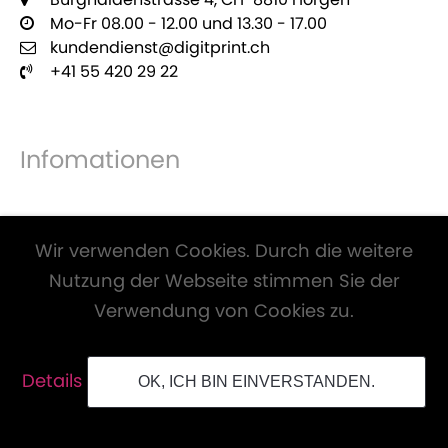
Mo-Fr 08.00 - 12.00 und 13.30 - 17.00
kundendienst@digitprint.ch
+41 55 420 29 22
Infomationen
Zahlungsmöglichkeiten
Wir verwenden Cookies. Durch die weitere
Nutzung der Webseite stimmen Sie der
Verwendung von Cookies zu.
Alle Preise inkl. Mwst. und zzgl.
Versandkosten
.
Details
OK, ICH BIN EINVERSTANDEN.
© Digitprint GmbH. Alle Rechte vorbehalten.